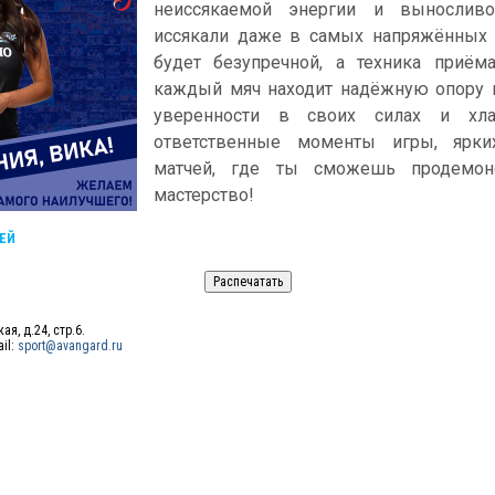
неиссякаемой энергии и вынослив
иссякали даже в самых напряжённых м
будет безупречной, а техника приёма
каждый мяч находит надёжную опору в
уверенности в своих силах и хл
ответственные моменты игры, ярк
матчей, где ты сможешь продемон
мастерство!
ЕЙ
ая, д.24, стр.6.
ail:
sport@avangard.ru