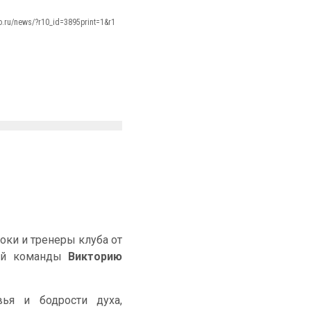
mo.ru/news/?r10_id=3895print=1&r1
оки и тренеры клуба от
шей команды
Викторию
вья и бодрости духа,