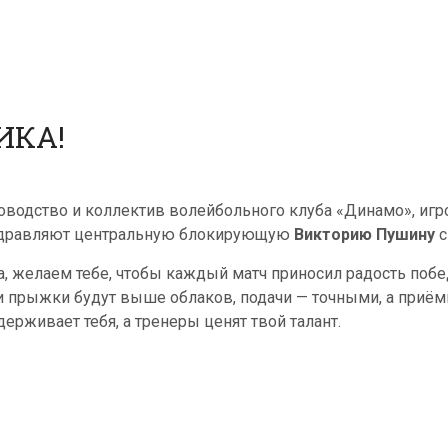
ИКА!
оводство и коллектив волейбольного клуба «Динамо», игр
дравляют центральную блокирующую
Викторию Пушину
с
а, желаем тебе, чтобы каждый матч приносил радость побед
и прыжки будут выше облаков, подачи — точными, а приём
держивает тебя, а тренеры ценят твой талант.