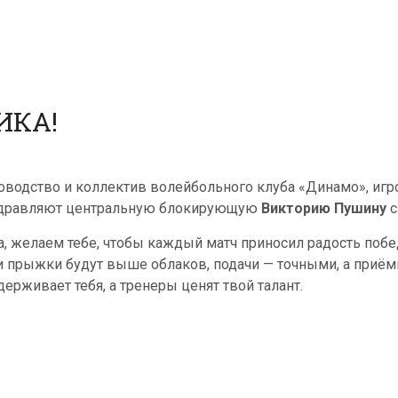
ИКА!
оводство и коллектив волейбольного клуба «Динамо», игр
дравляют центральную блокирующую
Викторию Пушину
с
а, желаем тебе, чтобы каждый матч приносил радость побед
и прыжки будут выше облаков, подачи — точными, а приём
держивает тебя, а тренеры ценят твой талант.