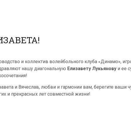
ИЗАВЕТА!
оводство и коллектив волейбольного клуба «Динамо», игр
дравляют нашу диагональную
Елизавету Лукьянову
и ее с
косочетания!
завета и Вячеслав, любви и гармонии вам, берегите ваши ч
гих и прекрасных лет совместной жизни!