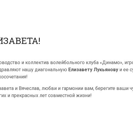
ИЗАВЕТА!
оводство и коллектив волейбольного клуба «Динамо», игр
дравляют нашу диагональную
Елизавету Лукьянову
и ее с
косочетания!
завета и Вячеслав, любви и гармонии вам, берегите ваши ч
гих и прекрасных лет совместной жизни!