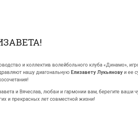
ИЗАВЕТА!
оводство и коллектив волейбольного клуба «Динамо», игр
дравляют нашу диагональную
Елизавету Лукьянову
и ее с
косочетания!
завета и Вячеслав, любви и гармонии вам, берегите ваши ч
гих и прекрасных лет совместной жизни!