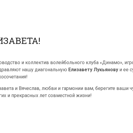
ИЗАВЕТА!
оводство и коллектив волейбольного клуба «Динамо», игр
дравляют нашу диагональную
Елизавету Лукьянову
и ее с
косочетания!
завета и Вячеслав, любви и гармонии вам, берегите ваши ч
гих и прекрасных лет совместной жизни!