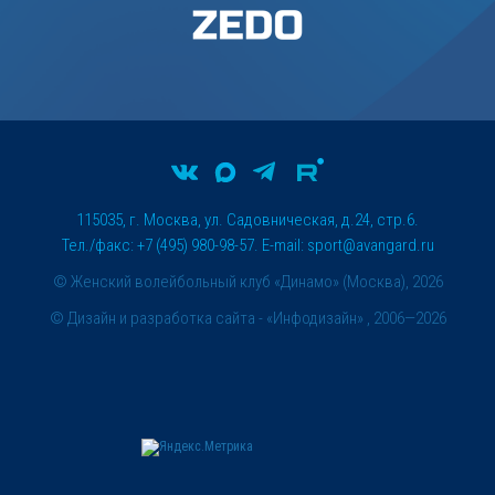
115035, г. Москва, ул. Садовническая, д.24, стр.6.
Тел./факс: +7 (495) 980-98-57. E-mail:
sport@avangard.ru
© Женский волейбольный клуб «Динамо» (Москва), 2026
©
Дизайн и разработка сайта
- «Инфодизайн» , 2006—2026