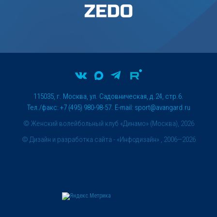
115035, г. Москва, ул. Садовническая, д.24, стр.6.
Тел./факс: +7 (495) 980-98-57. E-mail:
sport@avangard.ru
© Женский волейбольный клуб «Динамо» (Москва), 2026
©
Дизайн и разработка сайта
- «Инфодизайн» , 2006—2026