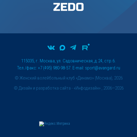
115035, г. Москва, ул. Садовническая, д.24, стр.6.
Тел./факс: +7 (495) 980-98-57. E-mail:
sport@avangard.ru
© Женский волейбольный клуб «Динамо» (Москва), 2026
©
Дизайн и разработка сайта
- «Инфодизайн» , 2006—2026