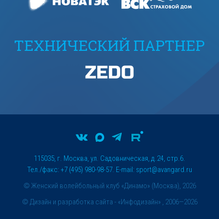
ТЕХНИЧЕСКИЙ ПАРТНЕР
115035, г. Москва, ул. Садовническая, д.24, стр.6.
Тел./факс: +7 (495) 980-98-57. E-mail:
sport@avangard.ru
© Женский волейбольный клуб «Динамо» (Москва), 2026
©
Дизайн и разработка сайта
- «Инфодизайн» , 2006—2026