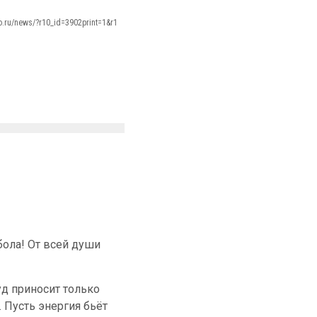
mo.ru/news/?r10_id=3902print=1&r1
ола! От всей души
уд приносит только
. Пусть энергия бьёт