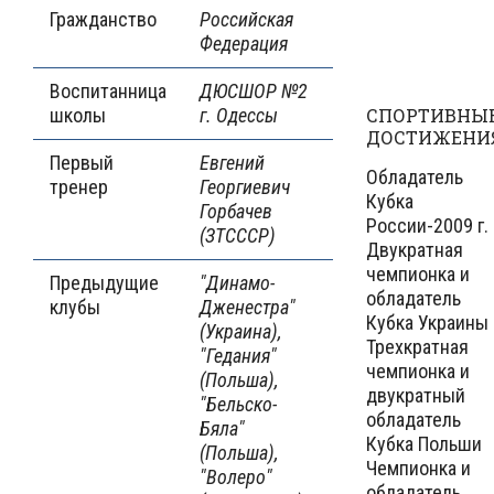
Гражданство
Российская
Федерация
Воспитанница
ДЮСШОР №2
школы
г. Одессы
СПОРТИВНЫ
ДОСТИЖЕНИ
Первый
Евгений
Обладатель
тренер
Георгиевич
Кубка
Горбачев
России-2009 г.
(ЗТСССР)
Двукратная
чемпионка и
Предыдущие
"Динамо-
обладатель
клубы
Дженестра"
Кубка Украины
(Украина),
Трехкратная
"Гедания"
чемпионка и
(Польша),
двукратный
"Бельско-
обладатель
Бяла"
Кубка Польши
(Польша),
Чемпионка и
"Волеро"
обладатель