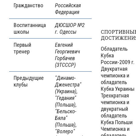
Гражданство
Российская
Федерация
Воспитанница
ДЮСШОР №2
школы
г. Одессы
СПОРТИВНЫ
ДОСТИЖЕНИ
Первый
Евгений
Обладатель
тренер
Георгиевич
Кубка
Горбачев
России-2009 г.
(ЗТСССР)
Двукратная
чемпионка и
Предыдущие
"Динамо-
обладатель
клубы
Дженестра"
Кубка Украины
(Украина),
Трехкратная
"Гедания"
чемпионка и
(Польша),
двукратный
"Бельско-
обладатель
Бяла"
Кубка Польши
(Польша),
Чемпионка и
"Волеро"
обладатель