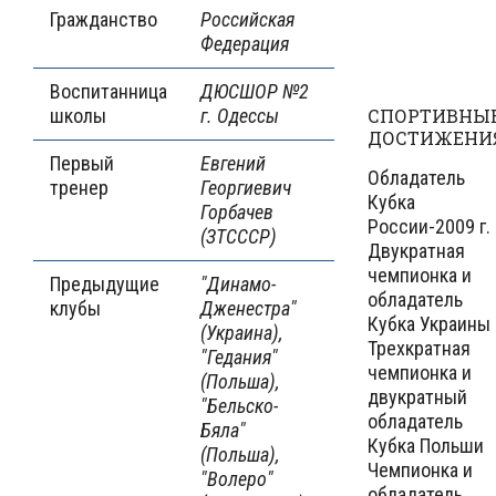
Гражданство
Российская
Федерация
Воспитанница
ДЮСШОР №2
школы
г. Одессы
СПОРТИВНЫ
ДОСТИЖЕНИ
Первый
Евгений
Обладатель
тренер
Георгиевич
Кубка
Горбачев
России-2009 г.
(ЗТСССР)
Двукратная
чемпионка и
Предыдущие
"Динамо-
обладатель
клубы
Дженестра"
Кубка Украины
(Украина),
Трехкратная
"Гедания"
чемпионка и
(Польша),
двукратный
"Бельско-
обладатель
Бяла"
Кубка Польши
(Польша),
Чемпионка и
"Волеро"
обладатель