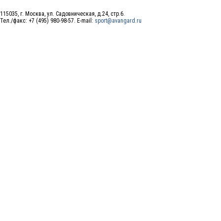
115035, г. Москва, ул. Садовническая, д.24, стр.6.
Тел./факс: +7 (495) 980-98-57. E-mail:
sport@avangard.ru