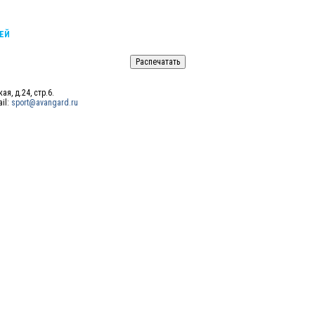
ЕЙ
ая, д.24, стр.6.
ail:
sport@avangard.ru