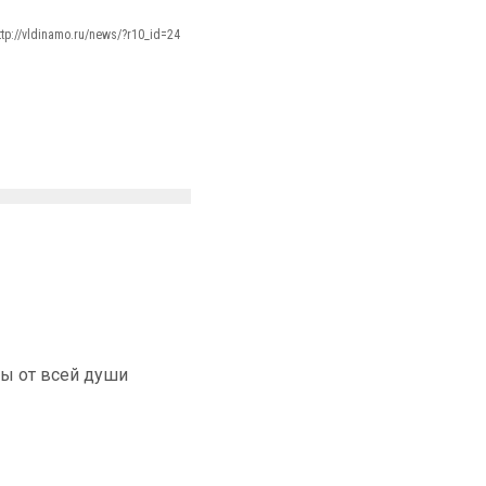
ttp://vldinamo.ru/news/?r10_id=24
ды от всей души