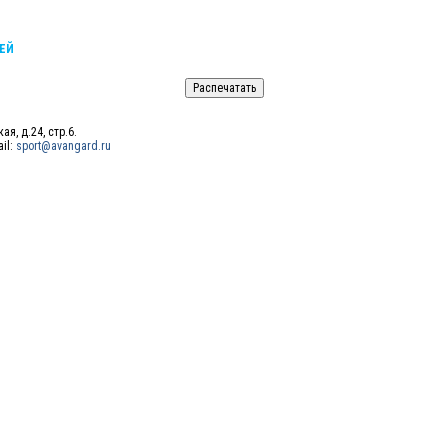
ЕЙ
ая, д.24, стр.6.
ail:
sport@avangard.ru