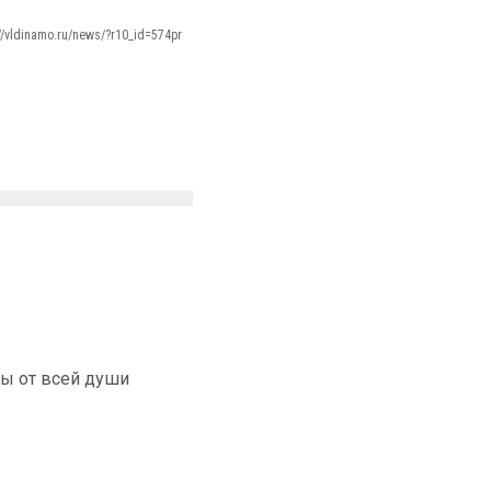
://vldinamo.ru/news/?r10_id=574pr
ды от всей души