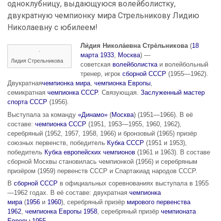
одноклубницу, выдающуюся волейболистку,
двукратную чемпионку мира Стрельникову Лидию
Николаевну с юбилеем!
Ли́дия Никола́евна Стре́льникова
(
18
марта
1933
,
Москва
) —
Лидия Стрельникова
советская
волейболистка
и волейбольный
тренер, игрок
сборной СССР
(1955—1962).
Двукратная
чемпионка мира
,
чемпионка Европы
,
семикратная
чемпионка СССР
. Связующая.
Заслуженный мастер
спорта СССР
(1956).
Выступала за команду
«Динамо»
(
Москва
) (1951—1966). В её
составе:
чемпионка СССР
(1951, 1953—1955, 1960, 1962),
серебряный (1952, 1957, 1958, 1966) и бронзовый (1965) призёр
союзных первенств, победитель
Кубка СССР
(1951 и 1953),
победитель
Кубка европейских чемпионов
(1961 и 1963). В составе
сборной Москвы становилась чемпионкой (1956) и серебряным
призёром (1959) первенств СССР и Спартакиад народов СССР.
В
сборной СССР
в официальных соревнованиях выступала в 1955
—1962 годах. В её составе: двукратная
чемпионка
мира
(
1956
и
1960
), серебряный призёр
мирового первенства
1962
,
чемпионка Европы 1958
, серебряный призёр
чемпионата
Европы 1955
.