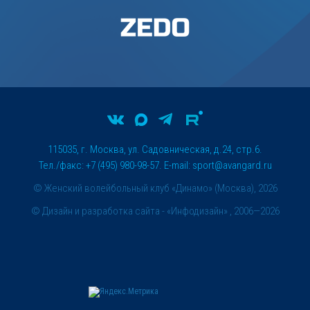
115035, г. Москва, ул. Садовническая, д.24, стр.6.
Тел./факс: +7 (495) 980-98-57. E-mail:
sport@avangard.ru
© Женский волейбольный клуб «Динамо» (Москва), 2026
©
Дизайн и разработка сайта
- «Инфодизайн» , 2006—2026