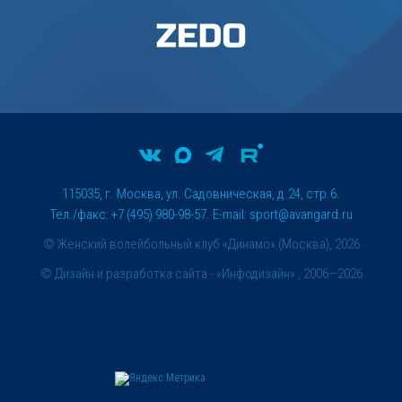
115035, г. Москва, ул. Садовническая, д.24, стр.6.
Тел./факс: +7 (495) 980-98-57. E-mail:
sport@avangard.ru
© Женский волейбольный клуб «Динамо» (Москва), 2026
©
Дизайн и разработка сайта
- «Инфодизайн» , 2006—2026