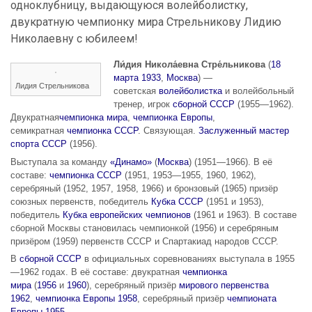
одноклубницу, выдающуюся волейболистку,
двукратную чемпионку мира Стрельникову Лидию
Николаевну с юбилеем!
Ли́дия Никола́евна Стре́льникова
(
18
марта
1933
,
Москва
) —
Лидия Стрельникова
советская
волейболистка
и волейбольный
тренер, игрок
сборной СССР
(1955—1962).
Двукратная
чемпионка мира
,
чемпионка Европы
,
семикратная
чемпионка СССР
. Связующая.
Заслуженный мастер
спорта СССР
(1956).
Выступала за команду
«Динамо»
(
Москва
) (1951—1966). В её
составе:
чемпионка СССР
(1951, 1953—1955, 1960, 1962),
серебряный (1952, 1957, 1958, 1966) и бронзовый (1965) призёр
союзных первенств, победитель
Кубка СССР
(1951 и 1953),
победитель
Кубка европейских чемпионов
(1961 и 1963). В составе
сборной Москвы становилась чемпионкой (1956) и серебряным
призёром (1959) первенств СССР и Спартакиад народов СССР.
В
сборной СССР
в официальных соревнованиях выступала в 1955
—1962 годах. В её составе: двукратная
чемпионка
мира
(
1956
и
1960
), серебряный призёр
мирового первенства
1962
,
чемпионка Европы 1958
, серебряный призёр
чемпионата
Европы 1955
.