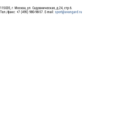
115035, г. Москва, ул. Садовническая, д.24, стр.6.
Тел./факс: +7 (495) 980-98-57. E-mail:
sport@avangard.ru