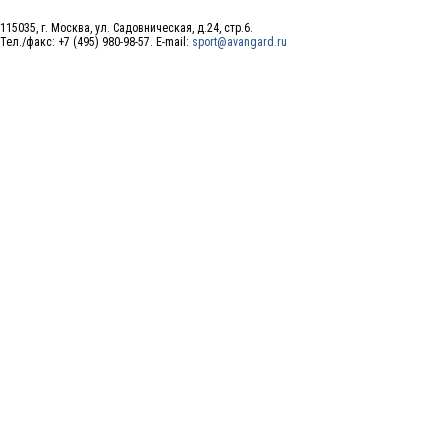
115035, г. Москва, ул. Садовническая, д.24, стр.6.
Тел./факс: +7 (495) 980-98-57. E-mail:
sport@avangard.ru