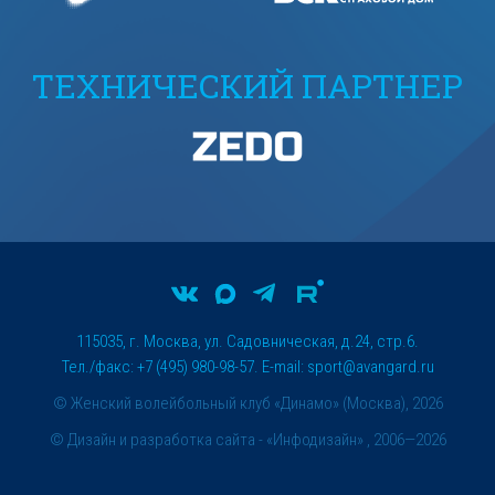
ТЕХНИЧЕСКИЙ ПАРТНЕР
115035, г. Москва, ул. Садовническая, д.24, стр.6.
Тел./факс: +7 (495) 980-98-57. E-mail:
sport@avangard.ru
© Женский волейбольный клуб «Динамо» (Москва), 2026
©
Дизайн и разработка сайта
- «Инфодизайн» , 2006—2026