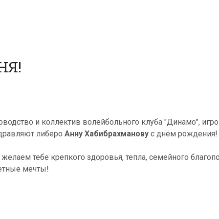
НЯ!
оводство и коллектив волейбольного клуба "Динамо", игр
дравляют либеро
Анну Хабибрахманову
с днём рождения!
, желаем тебе крепкого здоровья, тепла, семейного благоп
етные мечты!