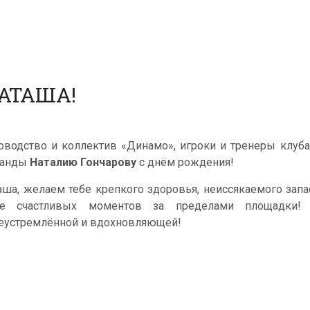
АТАША!
оводство и коллектив «Динамо», игроки и тренеры клуб
манды
Наталию Гончарову
с днём рождения!
аша, желаем тебе крепкого здоровья, неиссякаемого зап
е счастливых моментов за пределами площадки! 
еустремлённой и вдохновляющей!