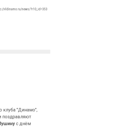
tp://vldinamo.ru/news/?r10_id=353
 клуба "Динамо",
и поздравляют
Пушину
с днём