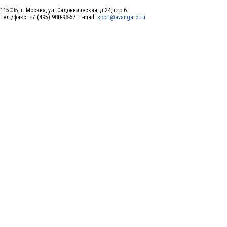
115035, г. Москва, ул. Садовническая, д.24, стр.6.
Тел./факс: +7 (495) 980-98-57. E-mail:
sport@avangard.ru