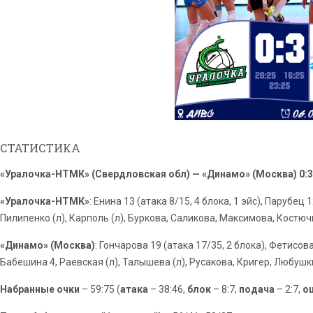
СТАТИСТИКА
«Уралочка-НТМК» (Свердловская обл) — «Динамо» (Москва) 0:3 (2
«
Уралочка-НТМК
»
: Енина 13 (атака 8/15, 4 блока, 1 эйс), Парубец
Пилипенко (л), Карполь (л), Буркова, Саликова, Максимова, Костюч
«Динамо» (Москва)
: Гончарова 19 (атака 17/35, 2 блока),
Фетисова
Бабешина 4, Раевская (л), Талышева (л),
Русакова,
Кригер,
Любушк
Набранные очки
– 59:75 (
атака
– 38:46,
блок
– 8:7,
подача
– 2:7,
о