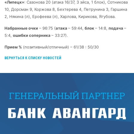
«Липецк»
: Сазонова 20 (атака 16/37, 3 эйса, 1 блок), Сотникова
10, Дорсман 9, Коржова 8, Бехтерева 4, Петрунина 3, Гаршина
2, Някина (л), Ерофеева (л), Харлова, Кирикова, Ягубова.
Набранные очки
– 96:75 (
атака
– 59:44,
блок
– 14:8,
подача
–
5:4,
ошибки
соперника
– 33:27).
Прием %
(позитивный/отличный) – 61/38 : 50/30
ВЕРНУТЬСЯ К СПИСКУ НОВОСТЕЙ
ГЕНЕРАЛЬНЫЙ ПАРТНЕР