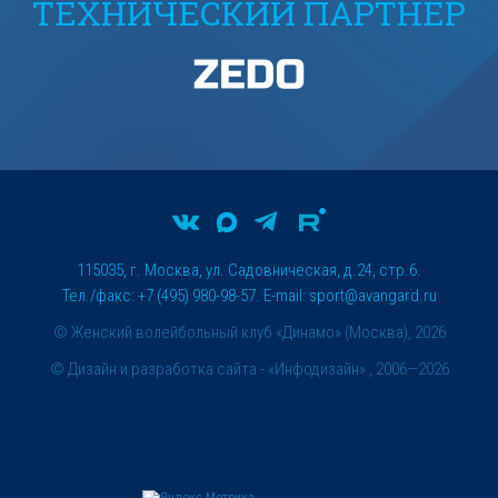
ТЕХНИЧЕСКИЙ ПАРТНЕР
115035, г. Москва, ул. Садовническая, д.24, стр.6.
Тел./факс: +7 (495) 980-98-57. E-mail:
sport@avangard.ru
© Женский волейбольный клуб «Динамо» (Москва), 2026
©
Дизайн и разработка сайта
- «Инфодизайн» , 2006—2026