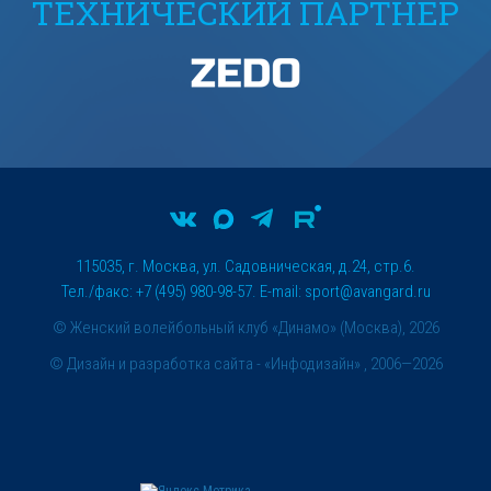
ТЕХНИЧЕСКИЙ ПАРТНЕР
115035, г. Москва, ул. Садовническая, д.24, стр.6.
Тел./факс: +7 (495) 980-98-57. E-mail:
sport@avangard.ru
© Женский волейбольный клуб «Динамо» (Москва), 2026
©
Дизайн и разработка сайта
- «Инфодизайн» , 2006—2026