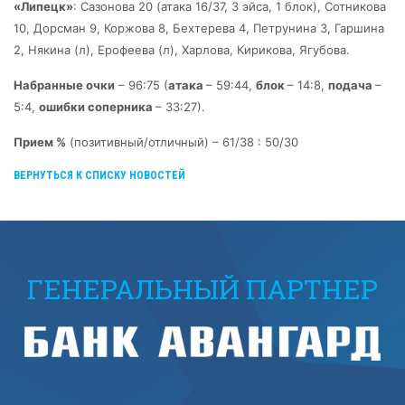
«Липецк»
: Сазонова 20 (атака 16/37, 3 эйса, 1 блок), Сотникова
10, Дорсман 9, Коржова 8, Бехтерева 4, Петрунина 3, Гаршина
2, Някина (л), Ерофеева (л), Харлова, Кирикова, Ягубова.
Набранные очки
– 96:75 (
атака
– 59:44,
блок
– 14:8,
подача
–
5:4,
ошибки
соперника
– 33:27).
Прием %
(позитивный/отличный) – 61/38 : 50/30
ВЕРНУТЬСЯ К СПИСКУ НОВОСТЕЙ
ГЕНЕРАЛЬНЫЙ ПАРТНЕР