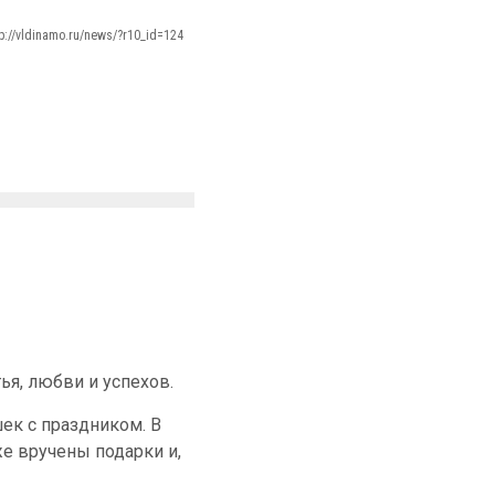
tp://vldinamo.ru/news/?r10_id=124
я, любви и успехов.
ек с праздником. В
е вручены подарки и,