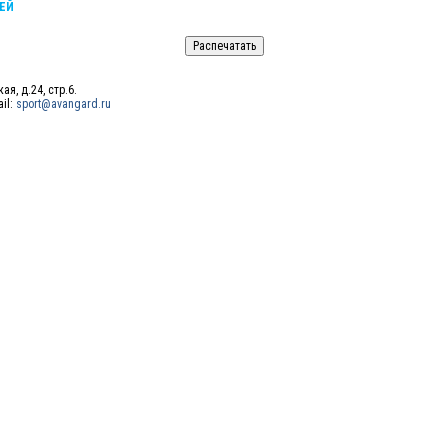
ЕЙ
ая, д.24, стр.6.
ail:
sport@avangard.ru