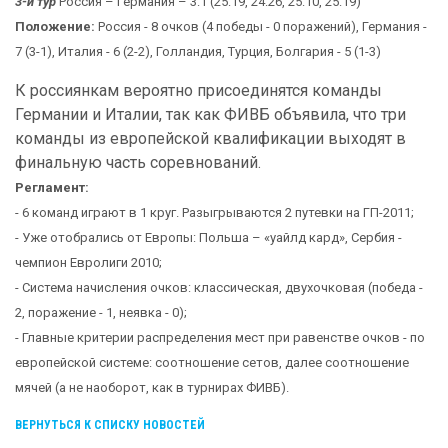
3-й тур
Россия – Германия – 3:1 (25:19, 24:26, 25:10, 25:19)
Положение:
Россия - 8 очков (4 победы - 0 поражений), Германия -
7 (3-1), Италия - 6 (2-2), Голландия, Турция, Болгария - 5 (1-3)
К россиянкам вероятно присоединятся команды
Германии и Италии, так как ФИВБ объявила, что три
команды из европейской квалификации выходят в
финальную часть соревнований.
Регламент:
- 6 команд играют в 1 круг. Разыгрываются 2 путевки на ГП-2011;
- Уже отобрались от Европы: Польша – «уайлд кард», Сербия -
чемпион Евролиги 2010;
- Система начисления очков: классическая, двухочковая (победа -
2, поражение - 1, неявка - 0);
- Главные критерии распределения мест при равенстве очков - по
европейской системе: соотношение сетов, далее соотношение
мячей (а не наоборот, как в турнирах ФИВБ).
ВЕРНУТЬСЯ К СПИСКУ НОВОСТЕЙ