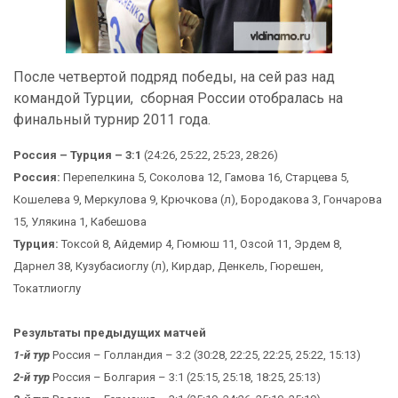
После четвертой подряд победы, на сей раз над
командой Турции, сборная России отобралась на
финальный турнир 2011 года.
Россия – Турция – 3:1
(24:26, 25:22, 25:23, 28:26)
Россия:
Перепелкина 5, Соколова 12, Гамова 16, Старцева 5,
Кошелева 9, Меркулова 9, Крючкова (л), Бородакова 3, Гончарова
15, Улякина 1, Кабешова
Турция:
Токсой 8, Айдемир 4, Гюмюш 11, Озсой 11, Эрдем 8,
Дарнел 38, Кузубасиоглу (л), Кирдар, Денкель, Гюрешен,
Токатлиоглу
Результаты предыдущих матчей
1-й тур
Россия – Голландия – 3:2 (30:28, 22:25, 22:25, 25:22, 15:13)
2-й тур
Россия – Болгария – 3:1 (25:15, 25:18, 18:25, 25:13)