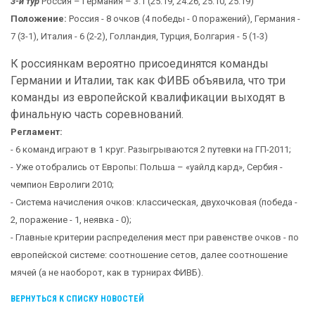
3-й тур
Россия – Германия – 3:1 (25:19, 24:26, 25:10, 25:19)
Положение:
Россия - 8 очков (4 победы - 0 поражений), Германия -
7 (3-1), Италия - 6 (2-2), Голландия, Турция, Болгария - 5 (1-3)
К россиянкам вероятно присоединятся команды
Германии и Италии, так как ФИВБ объявила, что три
команды из европейской квалификации выходят в
финальную часть соревнований.
Регламент:
- 6 команд играют в 1 круг. Разыгрываются 2 путевки на ГП-2011;
- Уже отобрались от Европы: Польша – «уайлд кард», Сербия -
чемпион Евролиги 2010;
- Система начисления очков: классическая, двухочковая (победа -
2, поражение - 1, неявка - 0);
- Главные критерии распределения мест при равенстве очков - по
европейской системе: соотношение сетов, далее соотношение
мячей (а не наоборот, как в турнирах ФИВБ).
ВЕРНУТЬСЯ К СПИСКУ НОВОСТЕЙ