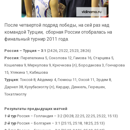
После четвертой подряд победы, на сей раз над
командой Турции, сборная России отобралась на
финальный турнир 2011 года.
Россия – Турция – 3:1
(24:26, 25:22, 25:23, 28:26)
Россия:
Перепелкина 5, Соколова 12, Гамова 16, Старцева 5,
Кошелева 9, Меркулова 9, Крючкова (л), Бородакова 3, Гончарова
15, Улякина 1, Кабешова
Турция:
Токсой 8, Айдемир 4, Гюмюш 11, Озсой 11, Эрдем 8,
Дарнел 38, Кузубасиоглу (л), Кирдар, Денкель, Гюрешен,
Токатлиоглу
Результаты предыдущих матчей
1-й тур
Россия – Голландия – 3:2 (30:28, 22:25, 22:25, 25:22, 15:13)
2-й тур
Россия – Болгария – 3:1 (25:15, 25:18, 18:25, 25:13)