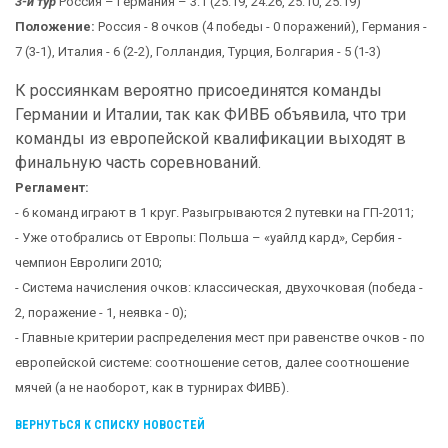
3-й тур
Россия – Германия – 3:1 (25:19, 24:26, 25:10, 25:19)
Положение:
Россия - 8 очков (4 победы - 0 поражений), Германия -
7 (3-1), Италия - 6 (2-2), Голландия, Турция, Болгария - 5 (1-3)
К россиянкам вероятно присоединятся команды
Германии и Италии, так как ФИВБ объявила, что три
команды из европейской квалификации выходят в
финальную часть соревнований.
Регламент:
- 6 команд играют в 1 круг. Разыгрываются 2 путевки на ГП-2011;
- Уже отобрались от Европы: Польша – «уайлд кард», Сербия -
чемпион Евролиги 2010;
- Система начисления очков: классическая, двухочковая (победа -
2, поражение - 1, неявка - 0);
- Главные критерии распределения мест при равенстве очков - по
европейской системе: соотношение сетов, далее соотношение
мячей (а не наоборот, как в турнирах ФИВБ).
ВЕРНУТЬСЯ К СПИСКУ НОВОСТЕЙ