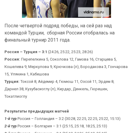
После четвертой подряд победы, на сей раз над
командой Турции, сборная России отобралась на
финальный турнир 2011 года.
Россия – Турция – 3:1
(24:26, 25:22, 25:23, 28:26)
Россия:
Перепелкина 5, Соколова 12, Гамова 16, Старцева 5,
Кошелева 9, Меркулова 9, Крючкова (л), Бородакова 3, Гончарова
15, Улякина 1, Кабешова
Турция:
Токсой 8, Айдемир 4, Гюмюш 11, Озсой 11, Эрдем 8,
Дарнел 38, Кузубасиоглу (л), Кирдар, Денкель, Гюрешен,
Токатлиоглу
Результаты предыдущих матчей
1-й тур
Россия – Голландия – 3:2 (30:28, 22:25, 22:25, 25:22, 15:13)
2-й тур
Россия – Болгария – 3:1 (25:15, 25:18, 18:25, 25:13)