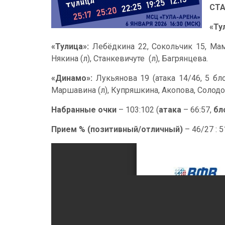
СТ
«Ту
«Тулица»:
Лебёдкина 22, Сокольчик 15, Маме
Някина (л), Станкевичуте (л), Багрянцева.
«Динамо»:
Лукьянова 19 (атака 14/46, 5 бл
Маршавина (л), Купряшкина, Акопова, Солодо
Набранные очки
– 103:102 (
атака
– 66:57,
бл
Прием % (позитивный/отличный)
– 46/27 : 