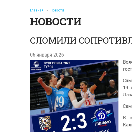
Главная
»
Новости
НОВОСТИ
СЛОМИЛИ СОПРОТИВЛ
06 января 2026
Вол
гос
Сам
19 
Лаз
Сам
В с
Кал