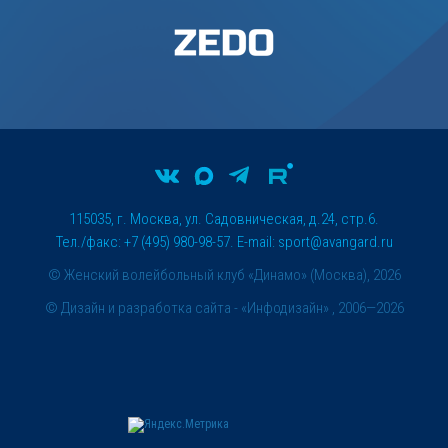
115035, г. Москва, ул. Садовническая, д.24, стр.6.
Тел./факс: +7 (495) 980-98-57. E-mail:
sport@avangard.ru
© Женский волейбольный клуб «Динамо» (Москва), 2026
©
Дизайн и разработка сайта
- «Инфодизайн» , 2006—2026