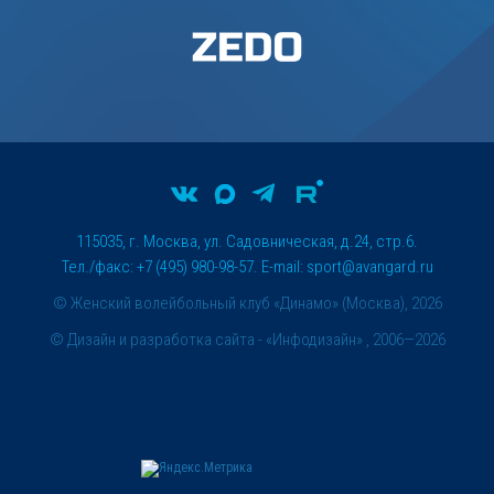
115035, г. Москва, ул. Садовническая, д.24, стр.6.
Тел./факс: +7 (495) 980-98-57. E-mail:
sport@avangard.ru
© Женский волейбольный клуб «Динамо» (Москва), 2026
©
Дизайн и разработка сайта
- «Инфодизайн» , 2006—2026