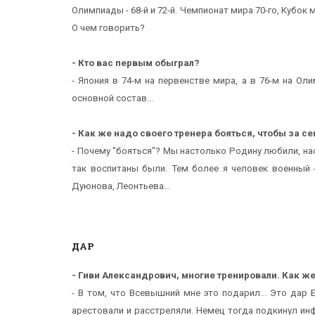
Олимпиады - 68-й и 72-й. Чемпионат мира 70-го, Кубок
О чем говорить?
- Кто вас первым обыграл?
- Япония в 74-м на первенстве мира, а в 76-м на О
основной состав...
- Как же надо своего тренера бояться, чтобы за се
- Почему "бояться"? Мы настолько Родину любили, нас
так воспитаны были. Тем более я человек военный 
Дуюнова, Леонтьева...
ДАР
- Гиви Александрович, многие тренировали. Как же
- В том, что Всевышний мне это подарил... Это дар 
арестовали и расстреляли. Немец тогда подкинул ин