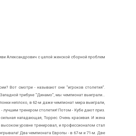
а Гиви Александрович с целой женской сборной проблем
рии? Вот смотри - называют они "игроков столетия".
 Западной трибуне "Динамо", мы чемпионат выиграли...
понки неплохо, в 62-м даже чемпионат мира выиграли,
 - лучшим тренером столетия! Потом - Кубе дают приз.
ок сильная нападающая, Торрес. Очень красивая. И жена
м высоком уровне тренировал, и профессионалом стал
игрывала! Два чемпионата Европы - в 67-м и 71-м. Две