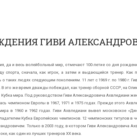
ОЖДЕНИЯ ГИВИ АЛЕКСАНДРО
ия, да и весь волейбольный мир, отмечают 100-летие со дня рожден
у спорта, сначала, как игрок, а затем и выдающийся тренер. Как
 о таких людях следующим поколениям. 11 лет с 1969 г. по 1980 г.
 В это же время дважды побеждал, как тренер сборной СССР, на Оли
 Кубка мира. Под руководством Гиви Александровича Ахвледиани женс
ась чемпионом Европы в 1967, 1971 и 1975 годах. Прежде этого Ахв
ира в 1960 и 1962 годах. Гиви Ахвледиани вывел московское «Дин
обладателем Кубка Европейских чемпионов. 12 чемпионских титулов в
андровичем. Только в 2003 году, в котором Гиви Александровича Ахв
ке, как один из лучших тренеров ХХ века.