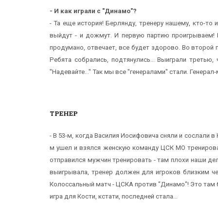
- И как играли с "Динамо"?
- Та еще история! Берлянду, тренеру нашему, кто-то
выйдут - и дожмут. И первую партию проигрываем! 
продумано, отвечает, все будет здорово. Во второй 
Ребята собрались, подтянулись... Выиграли третью,
"Надевайте..." Так мы все "генералами" стали. Генерал-
ТРЕНЕР
- В 53-м, когда Василия Иосифовича сняли и сослали в
м ушел и взялся женскую команду ЦСК МО тренироват
отправился мужчин тренировать - там плохи наши дел
выигрывала, тренер должен для игроков близким чел
Колоссальный матч - ЦСКА против "Динамо"! Это там б
игра для Кости, кстати, последней стала...