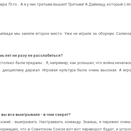
 мира 73-го... А я у них третьим вышел! Третьим! А Даймацу, который с
лимпиаде мы заняли второе место. Уже не играли за сборную Салихов
мь лет ни разу не расслабиться?
только были преданы... Я, например, как услышал, что война началась
- дисциплину держал. Игровая культура была очень высокая. А игро
 вы все выигрывали - в чем секрет?
Божий - выигрывать. Настраивать команду. Знаешь, я пережил очень
формацию, что в Советском Союзе вот-вот переворот будет, и устроя