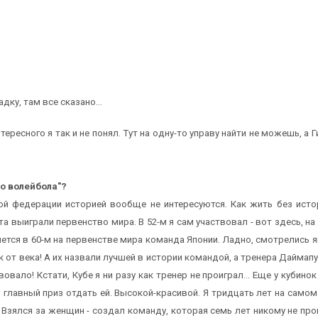
дку, там все сказано...
нтересного я так и не понял. Тут на одну-то управу найти не можешь, 
го волейбола"?
ной федерации историей вообще не интересуются. Как жить без исто
та выиграли первенство мира. В 52-м я сам участвовал - вот здесь, на
яется в 60-м на первенстве мира команда Японии. Ладно, смотрелись я
к от века! А их назвали лучшей в истории командой, а тренера Даймапу
овало! Кстати, Кубе я ни разу как тренер не проиграл... Еще у кубин
главный приз отдать ей. Высокой-красивой. Я тридцать лет на само
 Взялся за женщин - создал команду, которая семь лет никому не про