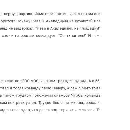
 на первую партию. Измотаем противника, а потом они
орится? Почему Рева и Ахвледиани не играют?!" Все
лянд не выдержал: "Рева и Ахвледиани, на площадку!"
 своим генералам командует: "Снять кителя!" И нам:
е в составе ВВС МВО, и потом три года подряд. А в 55-
ал я тогда команду свою Винеру, а сам с 58-го года
то в таком трудном положении окажусь! Чтобы команда
 сам поиграть успел. Трудно было, но мы выдержали.
яд он так подал, что динамовцы принять не смогли. Та