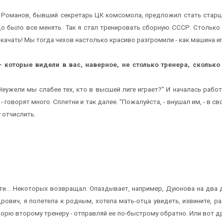
ч Романов, бывший секретарь ЦК комсомола, предложил стать старш
о было все менять. Так я стал тренировать сборную СССР. Столько вс
качать! Мы тогда чехов настолько красиво разгромили - как машина игр
 которые видели в вас, наверное, не столько тренера, скольк
.. Неужели мы слабее тех, кто в высшей лиге играет?" И началась раб
- говорят много. Сплетни и так далее. "Пожалуйста, - внушал им, - в 
у отчислить.
дти... Некоторых возвращал. Опаздывает, например, Дуюнова на два дн
ович, я полетела к родным, хотела мать-отца увидеть, извините, ради
оворю второму тренеру - отправляй ее по-быстрому обратно. Или вот д