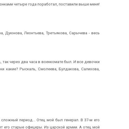
 японками четыре года поработал, поставили выше меня!
а, Дуюнова, Леонтьева, Третьякова, Сарычева - весь
, так через два часа в военкомате был. И все девочки
ки какие? Рыскаль, Смолеева, Булдакова, Салихова,
 сложный период... Отец мой был генерал. В 37-м его
т его старые офицеры. Из царской армии. А отец мой