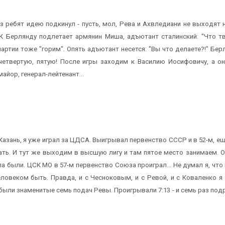
 из ребят идею подкинул - пусть, мол, Рева и Ахвледиани не выходят
К Берлянду подлетает армянин Миша, адъютант сталинский: "Что тв
партии тоже "горим". Опять адъютант несется: "Вы что делаете?!" Бер
 четвертую, пятую! После игры заходим к Василию Иосифовичу, а он
майор, генерал-лейтенант...
 Казань, я уже играл за ЦДСА. Выигрывал первенство СССР и в 52-м, ещ
ь. И тут же выходим в высшую лигу и там пятое место занимаем. Отд
а были. ЦСК МО в 57-м первенство Союза проиграл... Не думал я, ч
овеком быть. Правда, и с Чесноковым, и с Ревой, и с Коваленко я
ыли знаменитые семь подач Ревы. Проигрывали 7:13 - и семь раз подр