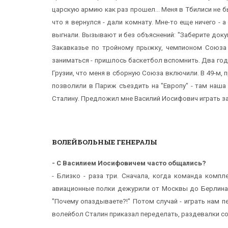
царскую армию как раз прошел... Меня в Тбилиси не бы
что я вернулся - дали комнату. Мне-то еще ничего - 
выгнали. Вызывают и без объяснений: "Заберите доку
Закавказье по тройному прыжку, чемпионом Союза 
заниматься - пришлось баскетбол вспомнить. Два год
Грузии, что меня в сборную Союза включили. В 49-м, п
позволили в Париж съездить на "Европу" - там наш
Сталину. Предложил мне Василий Иосифович играть за В
ВОЛЕЙБОЛЬНЫЕ ГЕНЕРАЛЫ
- С Василием Иосифовичем часто общались?
- Близко - раза три. Сначала, когда команда компл
авиационные полки дежурили от Москвы до Берлина -
"Почему опаздываете?!" Потом случай - играть нам п
волейбол Сталин приказал переделать, раздевалки соо