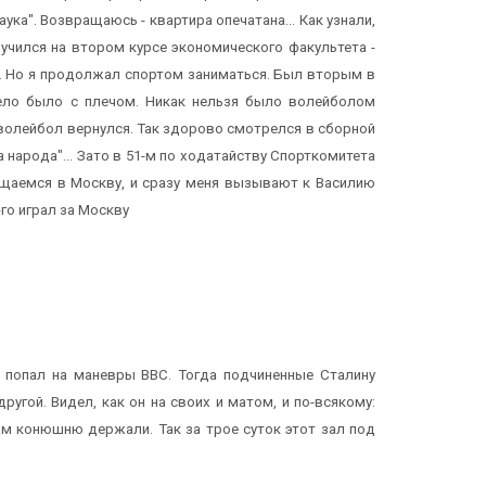
ука". Возвращаюсь - квартира опечатана... Как узнали,
Я учился на втором курсе экономического факультета -
ли. Но я продолжал спортом заниматься. Был вторым в
жело было с плечом. Никак нельзя было волейболом
 волейбол вернулся. Так здорово смотрелся в сборной
а народа"... Зато в 51-м по ходатайству Спорткомитета
ащаемся в Москву, и сразу меня вызывают к Василию
-го играл за Москву
 я попал на маневры ВВС. Тогда подчиненные Сталину
гой. Видел, как он на своих и матом, и по-всякому:
там конюшню держали. Так за трое суток этот зал под