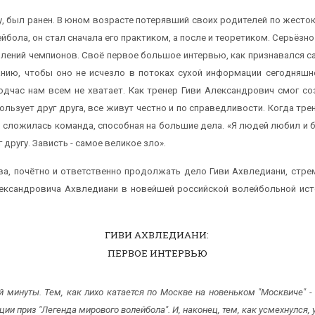
 был ранен. В юном возрасте потерявший своих родителей по жесток
бола, он стал сначала его практиком, а после и теоретиком. Серьёзно
олений чемпионов. Своё первое большое интервью, как признавался са
анию, чтобы оно не исчезло в потоках сухой информации сегодняшне
час нам всем не хватает. Как тренер Гиви Александрович смог соз
пользует друг друга, все живут честно и по справедливости. Когда т
 сложилась команда, способная на большие дела. «
Я людей любил и б
 другу. Зависть - самое великое зло».
, почётно и ответственно продолжать дело Гиви Ахвледиани, стрем
ександровича Ахвледиани в новейшей российской волейбольной ист
ГИВИ АХВЛЕДИАНИ:
ПЕРВОЕ ИНТЕРВЬЮ
 минуты. Тем, как лихо катается по Москве на новеньком "Москвиче" -
и приз "Легенда мирового волейбола". И, наконец, тем, как усмехнулся,