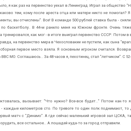
ло, я как раз на первенство уехал в Ленинград. Играл за общество "На
а каково тем, кому после ареста отца или матери никто не помогал? 
менты, вы отчислены". Все! В команде 500 рублей ставка была - сня
по баскетболу.. В 44-м ранило меня на Южном фронте. Очень тя
а тренировался, как мог - в итоге выиграл первенство СССР. Потом в
равда, на первенство мира в Чехословакии не пустили, как сына "враг
а сборная первое место взяла. Я основным игроком считался. Возвр
ВС МО. Соглашаюсь... За 48 часов я, пехотинец, стал "летчиком". С 52
ектовалась, вызывает: "Что нужно? Все-все будет..." Потом как-то
 каждые километров сто. По тревоге то один полк поднимают, то дру
ервый матч с "Динамо". А где сейчас маленький игровой зал ЦСКА, 
рудить, все остальное... А лошадей куда-то за город отправили.