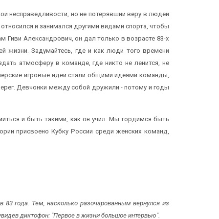
ой несправедливости, но не потерявший веру в людей
 относился и занимался другими видами спорта, чтобы
м Гиви Александрович, он дал только в возрасте 83-х
й жизни. Задумайтесь, где и как люди того времени
дать атмосферу в команде, где никто не ленится, не
ренерские игровые идеи стали общими идеями команды,
ерег. Девчонки между собой дружили - потому и годы
иться и быть такими, как он учил. Мы гордимся быть
ории присвоено Кубку России среди женских команд,
 в 83 года. Тем, насколько разочарованным вернулся из
 увидев диктофон: "Первое в жизни большое интервью".