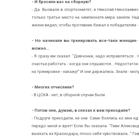
- И бросили вас на сборную?
- Да. Вызвали в спорткомитет, и Николай Николаеви
только третье место на чемпионате мира заняли. Над
жизни видел, чтобы противник бежал к победителям - 
- Но начинали вы тренировать все-таки женщин -
можно...
- Я сразу им сказал: "Девчонки, надо исправляться.
счастье работать - когда они слушаются... Недостаток 
на тренировке - накажу!" И они держались. Знали - мог
- Многих отчислили?
- В ЦСКА - нет, в сборной случаи были.
- Потом они, думаю, в слезах к вам приходили?
- Подруги приходили, не они. Сами боялись ко мне и
передо мной и врет! Если бы сказала: "Гиви Александр
выехать из Краснодара, плохо себя чувствовала..." Г