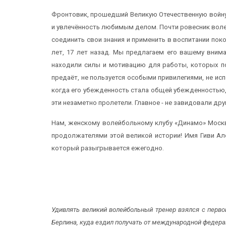
Фронтовик, прошедший Великую Отечественную войну,
и увлечённость любимым делом. Почти ровесник волей
соединить свои знания и применить в воспитании пок
лет, 17 лет назад. Мы предлагаем его вашему вним
находили силы и мотивацию для работы, которых под
предаёт, не пользуется особыми привилегиями, не ис
когда его убежденность стала общей убежденностью,
эти незаметно пролетели. Главное - не завидовали друг
Нам, женскому волейбольному клубу «Динамо» Москва
продолжателями этой великой истории! Имя Гиви Ал
который разыгрывается ежегодно.
Удивлять великий волейбольный тренер взялся с первой
Берлина, куда ездил получать от международной федераци