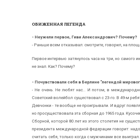
ОБИЖЕННАЯ ЛЕГЕНДА
- Неужели первое, Гиви Александрович? Почему?
- Раньше всем отказывал: смотрите, говорил, на площа
Первое интервью затянулось часа на три, но самого и
не знал. Как? Почему?
- Почувствовали себя в Берлине "легендой мирово
- Не очень. Не любят нас... И потом, в международ
Советский волейбол существовал с 23-го. В 49-м ребя
Девчонки - те вообще не проигрывали. И вдруг появл
но просуществовала эта сборная до 1965 года. Кусоче
Сборной, которой 80 лет из этого столетия не существ
президента международной федерации говорит: надо 
считать себя, только когда с мужчинами все выиграл.