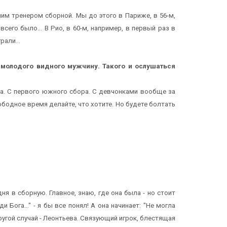
им тренером сборной. Мы до этого в Париже, в 56-м,
его было... В Рио, в 60-м, например, в первый раз в
али...
о молодого видного мужчину. Такого и ослушаться
ота. С первого южного сбора. С девчонками вообще за
свободное время делайте, что хотите. Но будете болтать
я в сборную. Главное, знаю, где она была - но стоит
 Бога..." - я бы все понял! А она начинает: "Не могла
ругой случай - Леонтьева. Связующий игрок, блестящая