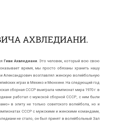
ВИЧА АХВЛЕДИАНИ.
ия
Гиви Ахвледиани
. Это человек, который всю свою
 показывает время, мы просто обязаны хранить нашу
 Гиви Александрович возглавлял женскую волейбольную
мпийских играх в Мехико и Мюнхене. На следующий год
кая сборная СССР выиграла чемпионат мира 1970 г. в
ледиани работал с мужской сборной СССР, с ним были
амо» в элиту не только советского волейбола, но и
 чемпионатах СССР с мужскими и женскими командами,
ледиани не стало, он был принят в волейбольный Зал