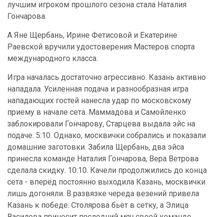
лучшим игроком прошлого сезона стала Наталия
Гончарова.
А Яне Щербань, Ирине Фетисовой и Екатерине
Раевской вручили удостоверения Мастеров спорта
международного класса.
Игра началась достаточно агрессивно. Казань активно
нападала. Усиленная подача и разнообразная игра
нападающих гостей нанесла удар по московскому
приему в начале сета. Маммадова и Самойленко
заблокировали Гончарову, Старцева выдала эйс на
подаче. 5:10. Однако, москвички собрались и показали
домашние заготовки. Забила Щербань, два эйса
принесла команде Наталия Гончарова, Вера Ветрова
сделала скидку. 10:10. Качели продолжились до конца
сета - вперёд постоянно выходила Казань, москвички
лишь догоняли. В развязке череда везений привела
Казань к победе. Столярова бьет в сетку, а Элица
Василева приносит последний мяч своей команде.