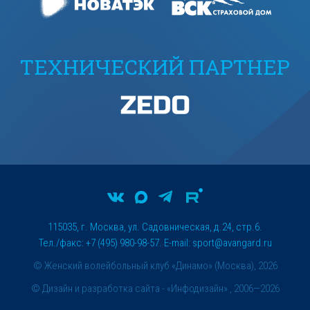
ТЕХНИЧЕСКИЙ ПАРТНЕР
115035, г. Москва, ул. Садовническая, д.24, стр.6.
Тел./факс: +7 (495) 980-98-57. E-mail:
sport@avangard.ru
© Женский волейбольный клуб «Динамо» (Москва), 2026
©
Дизайн и разработка сайта
- «Инфодизайн» , 2006—2026