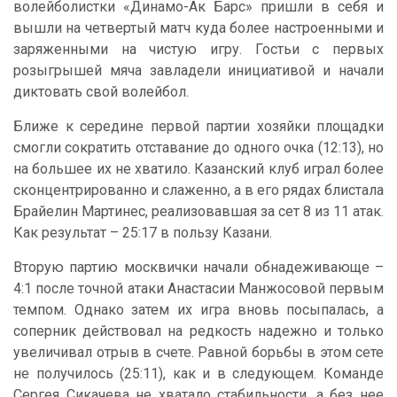
волейболистки «Динамо-Ак Барс» пришли в себя и
вышли на четвертый матч куда более настроенными и
заряженными на чистую игру. Гостьи с первых
розыгрышей мяча завладели инициативой и начали
диктовать свой волейбол.
Ближе к середине первой партии хозяйки площадки
смогли сократить отставание до одного очка (12:13), но
на большее их не хватило. Казанский клуб играл более
сконцентрированно и слаженно, а в его рядах блистала
Брайелин Мартинес, реализовавшая за сет 8 из 11 атак.
Как результат – 25:17 в пользу Казани.
Вторую партию москвички начали обнадеживающе –
4:1 после точной атаки Анастасии Манжосовой первым
темпом. Однако затем их игра вновь посыпалась, а
соперник действовал на редкость надежно и только
увеличивал отрыв в счете. Равной борьбы в этом сете
не получилось (25:11), как и в следующем. Команде
Сергея Сикачева не хватало стабильности, а без нее