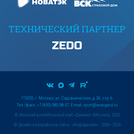
ТЕХНИЧЕСКИЙ ПАРТНЕР
115035, г. Москва, ул. Садовническая, д.24, стр.6.
Тел./факс: +7 (495) 980-98-57. E-mail:
sport@avangard.ru
© Женский волейбольный клуб «Динамо» (Москва), 2026
©
Дизайн и разработка сайта
- «Инфодизайн» , 2006—2026