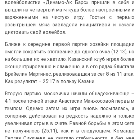
волейболистки «Динамо-Ак Барс» пришли в себя и
вышли на четвертый матч куда более настроенными и
заряженными на чистую игру. Гостьи с первых
розыгрышей мяча завладели инициативой и начали
диктовать свой волейбол.
Ближе к середине первой партии хозяйки площадки
смогли сократить отставание до одного очка (12:13), но
на большее их не хватило. Казанский клуб играл более
сконцентрированно и слаженно, а в его рядах блистала
Брайелин Мартинес, реализовавшая за сет 8 из 11 атак.
Как результат – 25:17 в пользу Казани.
Вторую партию москвички начали обнадеживающе –
4:1 после точной атаки Анастасии Манжосовой первым
темпом. Однако затем их игра вновь посыпалась, а
соперник действовал на редкость надежно и только
увеличивал отрыв в счете. Равной борьбы в этом сете
не получилось (25:11), как и в следующем. Команде
Сергея Сикачева не хватало стабильности, а без нее