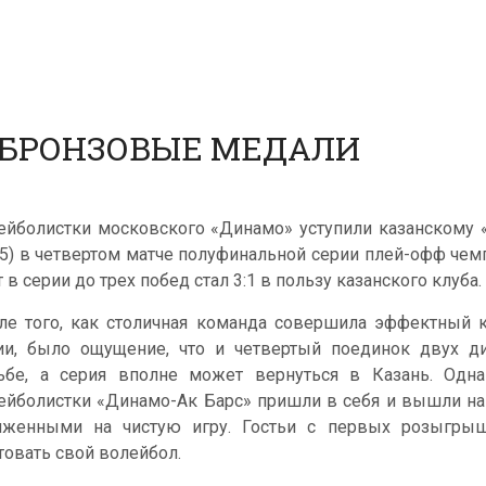
А БРОНЗОВЫЕ МЕДАЛИ
ейболистки московского «Динамо» уступили казанскому «Ди
25) в четвертом матче полуфинальной серии плей-офф чемп
 в серии до трех побед стал 3:1 в пользу казанского клуба.
ле того, как столичная команда совершила эффектный к
ии, было ощущение, что и четвертый поединок двух д
ьбе, а серия вполне может вернуться в Казань. Одн
ейболистки «Динамо-Ак Барс» пришли в себя и вышли на
яженными на чистую игру. Гостьи с первых розыгрыш
товать свой волейбол.