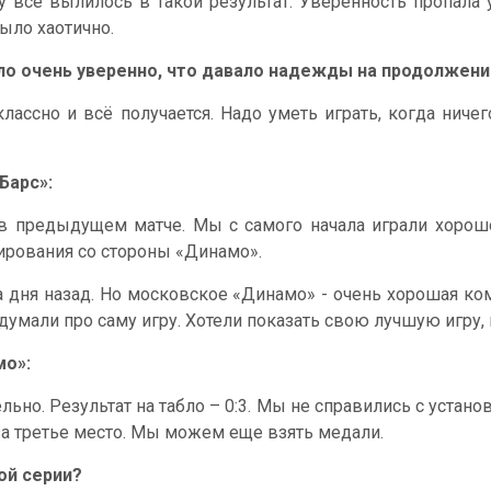
у всё вылилось в такой результат. Уверенность пропала
ыло хаотично.
ало очень уверенно, что давало надежды на продолжени
лассно и всё получается. Надо уметь играть, когда ничег
Барс»:
в предыдущем матче. Мы с самого начала играли хорошо 
кирования со стороны «Динамо».
 дня назад. Но московское «Динамо» - очень хорошая ко
думали про саму игру. Хотели показать свою лучшую игру, 
мо»:
льно. Результат на табло – 0:3. Мы не справились с установк
за третье место. Мы можем еще взять медали.
ой серии?