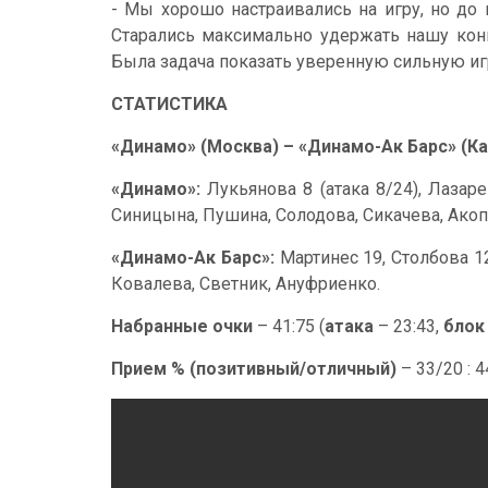
- Мы хорошо настраивались на игру, но до 
Старались максимально удержать нашу конц
Была задача показать уверенную сильную иг
СТАТИСТИКА
«Динамо» (Москва) – «Динамо-Ак Барс» (Казан
«Динамо»:
Лукьянова 8 (атака 8/24), Лазар
Синицына, Пушина, Солодова, Сикачева, Акоп
«Динамо-Ак Барс»:
Мартинес 19, Столбова 12
Ковалева, Светник, Ануфриенко.
Набранные очки
– 41:75 (
атака
– 23:43,
блок
Прием % (позитивный/отличный)
– 33/20 : 