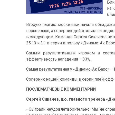
Бли
на 
бли
Вторую партию москвички начали обнадежив
посыпалась, а соперник действовал на редкос
в следующем. Команде Сергея Сикачева не хв
25:13 и 3:1 в серии в пользу «Динамо-Ак Бар
Самым результативным игроком в состав
эффективность нападения – 33%.
Самая результативная у «Динамо-Ак Барс» – 
Соперник нашей команды в серии плей-офф з
П
ОСЛЕМАТЧЕВЫЕ КОММЕНТАРИИ
Сергей Сикачев, и.о. главного тренера «Ди
- Сыграли неудовлетворительно. Мы не справи