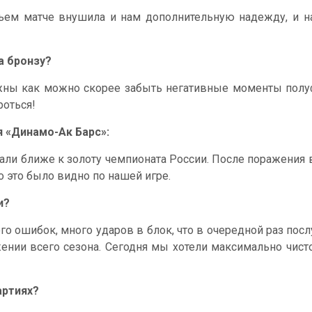
тьем матче внушила и нам дополнительную надежду, и н
а бронзу?
ны как можно скорее забыть негативные моменты полуфи
роться!
 «Динамо-Ак Барс»:
тали ближе к золоту чемпионата России. После поражени
о это было видно по нашей игре.
и?
о ошибок, много ударов в блок, что в очередной раз посл
ении всего сезона. Сегодня мы хотели максимально чисто
артиях?