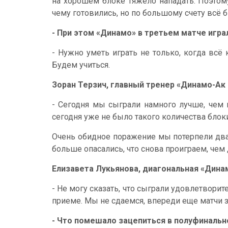
на хорошем блоке тяжело нападать. Поэтом
чему готовились, но по большому счету всё б
- При этом «Динамо» в третьем матче игр
- Нужно уметь играть не только, когда всё к
Будем учиться.
Зоран Терзич, главный тренер «Динамо-Ак 
- Сегодня мы сыграли намного лучше, чем 
сегодня уже не было такого количества бло
Очень обидное поражение мы потерпели два
больше опасались, что снова проиграем, чем 
Елизавета Лукьянова, диагональная «Дина
- Не могу сказать, что сыграли удовлетворите
приеме. Мы не сдаемся, впереди еще матчи 
- Что помешало зацепиться в полуфинальн