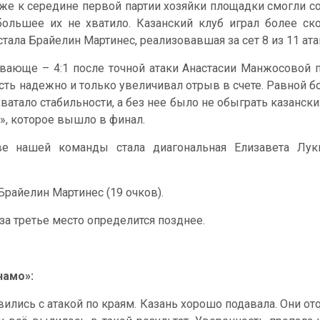
же к середине первой партии хозяйки площадки смогли сокр
большее их не хватило. Казанский клуб играл более ск
стала Брайелин Мартинес, реализовавшая за сет 8 из 11 атак
ающе – 4:1 после точной атаки Анастасии Манжосовой 
ть надежно и только увеличивал отрыв в счете. Равной бор
атало стабильности, а без нее было не обыграть казанских
с», которое вышло в финал.
е нашей команды стала диагональная Елизавета Лукья
Брайелин Мартинес (19 очков).
а третье место определится позднее.
намо»:
лись с атакой по краям. Казань хорошо подавала. Они ото