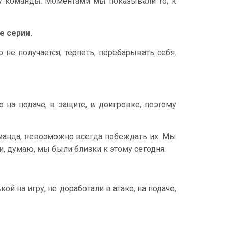
 у команды. Моментами мы показывали то, к
е серии.
о не получается, терпеть, перебарывать себя.
на подаче, в защите, в доигровке, поэтому
манда, невозможно всегда побеждать их. Мы
и, думаю, мы были близки к этому сегодня.
ой на игру, не доработали в атаке, на подаче,