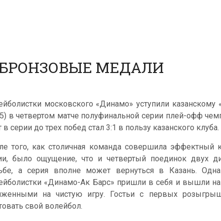
А БРОНЗОВЫЕ МЕДАЛИ
ейболистки московского «Динамо» уступили казанскому «Ди
25) в четвертом матче полуфинальной серии плей-офф чемп
 в серии до трех побед стал 3:1 в пользу казанского клуба.
ле того, как столичная команда совершила эффектный к
ии, было ощущение, что и четвертый поединок двух д
ьбе, а серия вполне может вернуться в Казань. Одн
ейболистки «Динамо-Ак Барс» пришли в себя и вышли на
яженными на чистую игру. Гостьи с первых розыгрыш
товать свой волейбол.