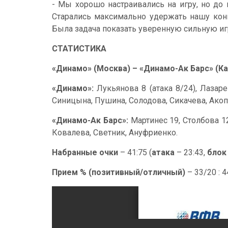
- Мы хорошо настраивались на игру, но до 
Старались максимально удержать нашу конц
Была задача показать уверенную сильную иг
СТАТИСТИКА
«Динамо» (Москва) – «Динамо-Ак Барс» (Казан
«Динамо»:
Лукьянова 8 (атака 8/24), Лазар
Синицына, Пушина, Солодова, Сикачева, Акоп
«Динамо-Ак Барс»:
Мартинес 19, Столбова 12
Ковалева, Светник, Ануфриенко.
Набранные очки
– 41:75 (
атака
– 23:43,
блок
Прием % (позитивный/отличный)
– 33/20 : 