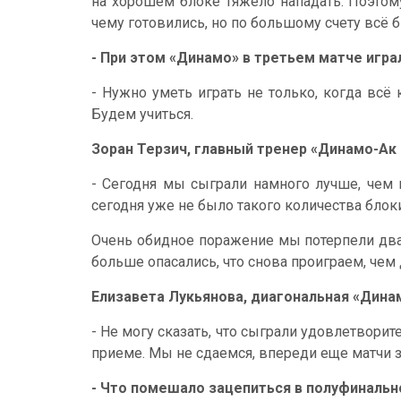
на хорошем блоке тяжело нападать. Поэтом
чему готовились, но по большому счету всё б
- При этом «Динамо» в третьем матче игр
- Нужно уметь играть не только, когда всё к
Будем учиться.
Зоран Терзич, главный тренер «Динамо-Ак 
- Сегодня мы сыграли намного лучше, чем 
сегодня уже не было такого количества бло
Очень обидное поражение мы потерпели два
больше опасались, что снова проиграем, чем 
Елизавета Лукьянова, диагональная «Дина
- Не могу сказать, что сыграли удовлетворите
приеме. Мы не сдаемся, впереди еще матчи 
- Что помешало зацепиться в полуфинальн