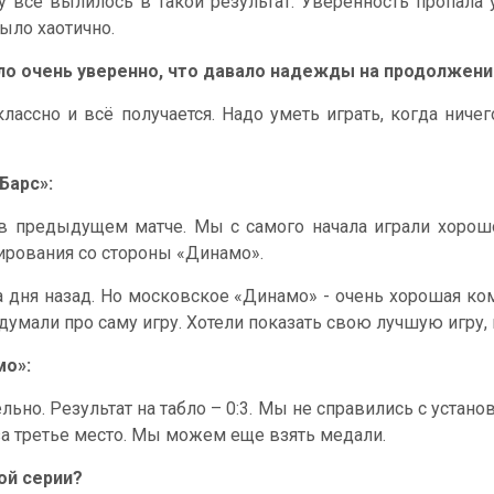
у всё вылилось в такой результат. Уверенность пропала
ыло хаотично.
ало очень уверенно, что давало надежды на продолжени
лассно и всё получается. Надо уметь играть, когда ничег
Барс»:
в предыдущем матче. Мы с самого начала играли хорошо 
кирования со стороны «Динамо».
 дня назад. Но московское «Динамо» - очень хорошая ко
думали про саму игру. Хотели показать свою лучшую игру, 
мо»:
льно. Результат на табло – 0:3. Мы не справились с установк
за третье место. Мы можем еще взять медали.
ой серии?