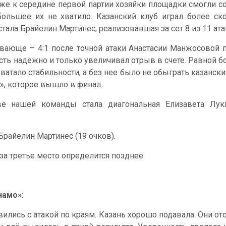
же к середине первой партии хозяйки площадки смогли сокр
большее их не хватило. Казанский клуб играл более ск
стала Брайелин Мартинес, реализовавшая за сет 8 из 11 атак
ающе – 4:1 после точной атаки Анастасии Манжосовой 
ть надежно и только увеличивал отрыв в счете. Равной бор
атало стабильности, а без нее было не обыграть казанских
с», которое вышло в финал.
е нашей команды стала диагональная Елизавета Лукья
Брайелин Мартинес (19 очков).
а третье место определится позднее.
намо»:
лись с атакой по краям. Казань хорошо подавала. Они ото