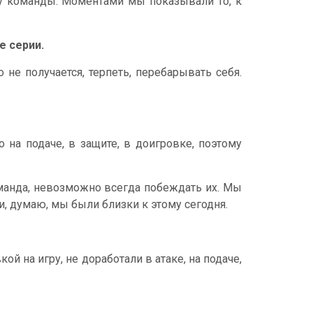
 у команды. Моментами мы показывали то, к
е серии.
о не получается, терпеть, перебарывать себя.
на подаче, в защите, в доигровке, поэтому
манда, невозможно всегда побеждать их. Мы
и, думаю, мы были близки к этому сегодня.
ой на игру, не доработали в атаке, на подаче,