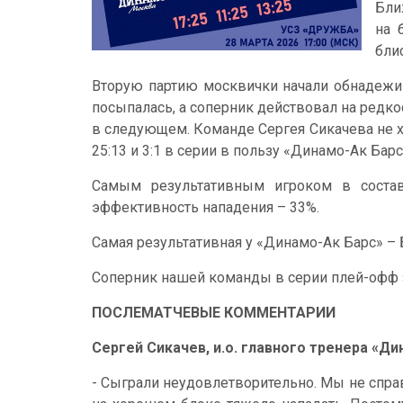
Бли
на 
бли
Вторую партию москвички начали обнадежив
посыпалась, а соперник действовал на редкос
в следующем. Команде Сергея Сикачева не хв
25:13 и 3:1 в серии в пользу «Динамо-Ак Бар
Самым результативным игроком в состав
эффективность нападения – 33%.
Самая результативная у «Динамо-Ак Барс» – 
Соперник нашей команды в серии плей-офф з
П
ОСЛЕМАТЧЕВЫЕ КОММЕНТАРИИ
Сергей Сикачев, и.о. главного тренера «Ди
- Сыграли неудовлетворительно. Мы не справи