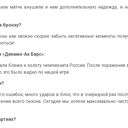
тьем матче внушила и нам дополнительную надежду, и н
а бронзу?
ны как можно скорее забыть негативные моменты полуфи
роться!
 «Динамо-Ак Барс»:
тали ближе к золоту чемпионата России. После поражени
о это было видно по нашей игре.
и?
о ошибок, много ударов в блок, что в очередной раз посл
ении всего сезона. Сегодня мы хотели максимально чисто
артиях?