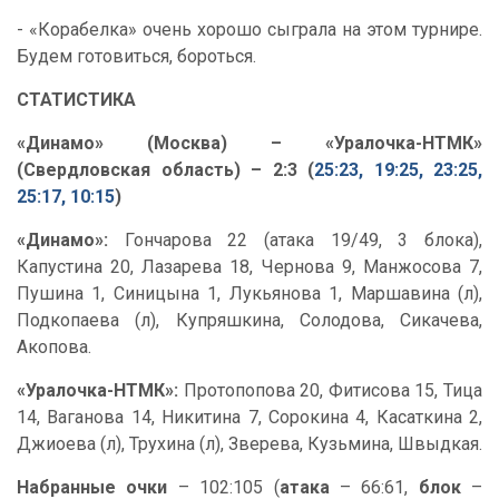
- «Корабелка» очень хорошо сыграла на этом турнире.
Будем готовиться, бороться.
СТАТИСТИКА
«Динамо» (Москва) – «Уралочка-НТМК»
(Свердловская область) – 2:3 (
25:23, 19:25, 23:25,
25:17, 10:15
)
«Динамо»:
Гончарова 22 (атака 19/49, 3 блока),
Капустина 20, Лазарева 18, Чернова 9, Манжосова 7,
Пушина 1, Синицына 1, Лукьянова 1, Маршавина (л),
Подкопаева (л), Купряшкина, Солодова, Сикачева,
Акопова.
«Уралочка-НТМК»:
Протопопова 20, Фитисова 15, Тица
14, Ваганова 14, Никитина 7, Сорокина 4, Касаткина 2,
Джиоева (л), Трухина (л), Зверева, Кузьмина, Швыдкая.
Набранные очки
– 102:105 (
атака
– 66:61,
блок
–