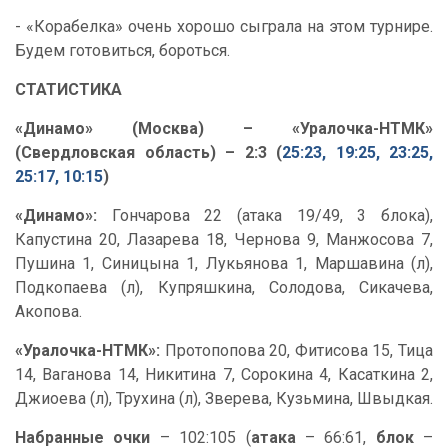
- «Корабелка» очень хорошо сыграла на этом турнире.
Будем готовиться, бороться.
СТАТИСТИКА
«Динамо» (Москва) – «Уралочка-НТМК»
(Свердловская область) – 2:3 (
25:23, 19:25, 23:25,
25:17, 10:15
)
«Динамо»:
Гончарова 22 (атака 19/49, 3 блока),
Капустина 20, Лазарева 18, Чернова 9, Манжосова 7,
Пушина 1, Синицына 1, Лукьянова 1, Маршавина (л),
Подкопаева (л), Купряшкина, Солодова, Сикачева,
Акопова.
«Уралочка-НТМК»:
Протопопова 20, Фитисова 15, Тица
14, Ваганова 14, Никитина 7, Сорокина 4, Касаткина 2,
Джиоева (л), Трухина (л), Зверева, Кузьмина, Швыдкая.
Набранные очки
– 102:105 (
атака
– 66:61,
блок
–