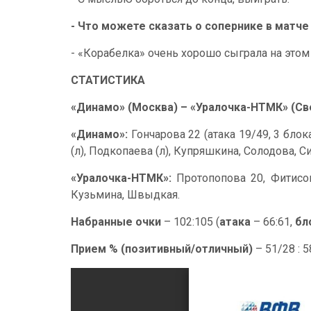
- Что можете сказать о сопернике в матче
- «Корабелка» очень хорошо сыграла на этом 
СТАТИСТИКА
«Динамо» (Москва) – «Уралочка-НТМК» (Све
«Динамо»:
Гончарова 22 (атака 19/49, 3 бло
(л), Подкопаева (л), Купряшкина, Солодова, С
«Уралочка-НТМК»:
Протопопова 20, Фитисова
Кузьмина, Швыдкая.
Набранные очки
– 102:105 (
атака
– 66:61,
бл
Прием % (позитивный/отличный)
– 51/28 : 