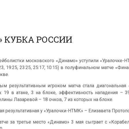
» КУБКА РОССИИ
ейболистки московского «Динамо» уступили «Уралочке-НТ
:23, 19:25, 23:25, 25:17, 10:15) в полуфинальном матче «Ф
кве.
ым результативным игроком матча стала диагональная 
а: 19 в атаке, 3 на блоке, эффективность нападения – 
елины Лазаревой – 18 очков, 7 из которых на блоке.
ая результативная у «Уралочки-НТМК» – Елизавета Протопо
атче за третье место «Динамо» 3 мая сыграет с «Корабел
0.