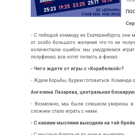
ПО
Сер
- С победой команду из Екатеринбурга, они 
от особо большого желания что-то не полу
количеством ошибок мы умудряемся играть,
полуфинал, все хотят попасть в финал.
- Чего ждете от игры с «Корабелкой»?
- Ждем борьбы, будем готовиться. Команда о
Ангелина Лазарева, центральная блокиру
- Возможно, мы были слишком уверены в се
сложнее стало играть с ними.
- С какими мыслями выходили на тай-брей
- С мыслью бороться до конца, выиграть.