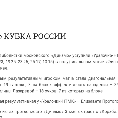
» КУБКА РОССИИ
ейболистки московского «Динамо» уступили «Уралочке-НТ
:23, 19:25, 23:25, 25:17, 10:15) в полуфинальном матче «Ф
кве.
ым результативным игроком матча стала диагональная 
а: 19 в атаке, 3 на блоке, эффективность нападения – 
елины Лазаревой – 18 очков, 7 из которых на блоке.
ая результативная у «Уралочки-НТМК» – Елизавета Протопо
атче за третье место «Динамо» 3 мая сыграет с «Корабел
0.