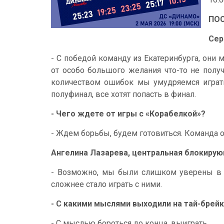
ПО
Сер
- С победой команду из Екатеринбурга, они 
от особо большого желания что-то не полу
количеством ошибок мы умудряемся играть,
полуфинал, все хотят попасть в финал.
- Чего ждете от игры с «Корабелкой»?
- Ждем борьбы, будем готовиться. Команда о
Ангелина Лазарева, центральная блокиру
- Возможно, мы были слишком уверены в се
сложнее стало играть с ними.
- С какими мыслями выходили на тай-брей
- С мыслью бороться до конца, выиграть.