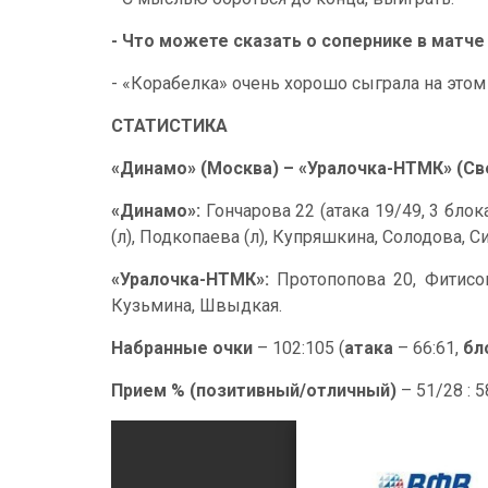
- Что можете сказать о сопернике в матче
- «Корабелка» очень хорошо сыграла на этом 
СТАТИСТИКА
«Динамо» (Москва) – «Уралочка-НТМК» (Све
«Динамо»:
Гончарова 22 (атака 19/49, 3 бло
(л), Подкопаева (л), Купряшкина, Солодова, С
«Уралочка-НТМК»:
Протопопова 20, Фитисова
Кузьмина, Швыдкая.
Набранные очки
– 102:105 (
атака
– 66:61,
бл
Прием % (позитивный/отличный)
– 51/28 : 