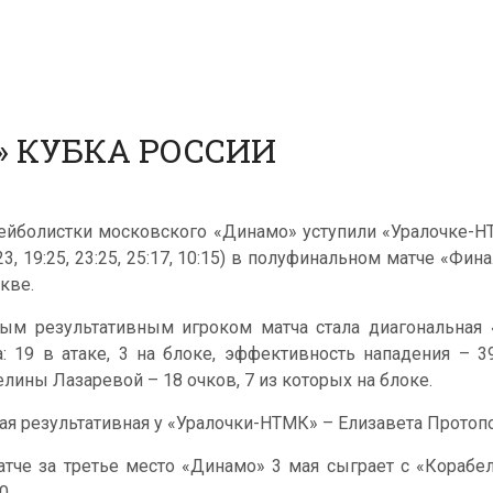
» КУБКА РОССИИ
ейболистки московского «Динамо» уступили «Уралочке-НТ
:23, 19:25, 23:25, 25:17, 10:15) в полуфинальном матче «Ф
кве.
ым результативным игроком матча стала диагональная 
а: 19 в атаке, 3 на блоке, эффективность нападения – 
елины Лазаревой – 18 очков, 7 из которых на блоке.
ая результативная у «Уралочки-НТМК» – Елизавета Протопо
атче за третье место «Динамо» 3 мая сыграет с «Корабел
0.