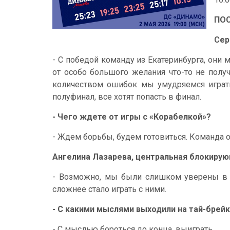
ПО
Сер
- С победой команду из Екатеринбурга, они 
от особо большого желания что-то не полу
количеством ошибок мы умудряемся играть,
полуфинал, все хотят попасть в финал.
- Чего ждете от игры с «Корабелкой»?
- Ждем борьбы, будем готовиться. Команда о
Ангелина Лазарева, центральная блокиру
- Возможно, мы были слишком уверены в се
сложнее стало играть с ними.
- С какими мыслями выходили на тай-брей
- С мыслью бороться до конца, выиграть.