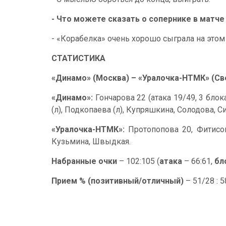
- Что можете сказать о сопернике в матче
- «Корабелка» очень хорошо сыграла на этом 
СТАТИСТИКА
«Динамо» (Москва) – «Уралочка-НТМК» (Све
«Динамо»:
Гончарова 22 (атака 19/49, 3 бло
(л), Подкопаева (л), Купряшкина, Солодова, С
«Уралочка-НТМК»:
Протопопова 20, Фитисова
Кузьмина, Швыдкая.
Набранные очки
– 102:105 (
атака
– 66:61,
бл
Прием % (позитивный/отличный)
– 51/28 : 