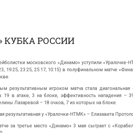
» КУБКА РОССИИ
ейболистки московского «Динамо» уступили «Уралочке-НТ
:23, 19:25, 23:25, 25:17, 10:15) в полуфинальном матче «Ф
кве.
ым результативным игроком матча стала диагональная 
а: 19 в атаке, 3 на блоке, эффективность нападения – 
елины Лазаревой – 18 очков, 7 из которых на блоке.
ая результативная у «Уралочки-НТМК» – Елизавета Протопо
атче за третье место «Динамо» 3 мая сыграет с «Корабел
0.