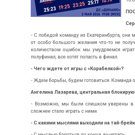
ПО
Сер
- С победой команду из Екатеринбурга, они 
от особо большого желания что-то не полу
количеством ошибок мы умудряемся играть,
полуфинал, все хотят попасть в финал.
- Чего ждете от игры с «Корабелкой»?
- Ждем борьбы, будем готовиться. Команда о
Ангелина Лазарева, центральная блокиру
- Возможно, мы были слишком уверены в се
сложнее стало играть с ними.
- С какими мыслями выходили на тай-брей
- С мыслью бороться до конца, выиграть.