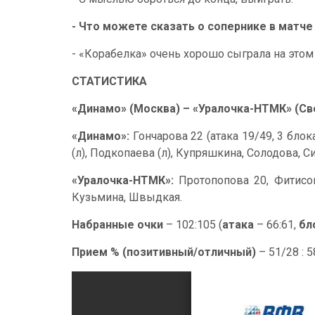
- Что можете сказать о сопернике в матче
- «Корабелка» очень хорошо сыграла на этом 
СТАТИСТИКА
«Динамо» (Москва) – «Уралочка-НТМК» (Све
«Динамо»:
Гончарова 22 (атака 19/49, 3 бло
(л), Подкопаева (л), Купряшкина, Солодова, С
«Уралочка-НТМК»:
Протопопова 20, Фитисова
Кузьмина, Швыдкая.
Набранные очки
– 102:105 (
атака
– 66:61,
бл
Прием % (позитивный/отличный)
– 51/28 : 