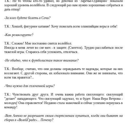
Т.К.: Не то чтобы кто-то удивил, но девочки из "Заречье-Одинцово" показали
хороший уровень волейбола. В следующий раз нам нужно хорошенько собраться и
дать отпор!
-За кого будете болеть в Сочи?
Т.К.: Хоккей, фигурное катание! Хочу пожелать всем олимпийцам веры в себя!
-Как релаксируете?
Т.К.: Сложно! Мне постоянно снится волейбол.
Иногда в меня летит во сне мяч - в защите. (Смеется). Трудно расслабиться после
тяжелой игры. Стараюсь себя успокоить, отвлечься.
-Не обидно, что к футболистам такое внимание?
Т.К.: Вообще, считаю, что они должны оправдывать те надежды, которые на них
возлагают. С другой стороны, их избаловало внимание. Они же не виноваты, что
всем так нравятся?...
-Что нужно для сплоченной игры?
Т.К.: Чувствовать друг друга. И очень важна работа связующего: связующий
"делает" нападающего. Что связующий задумал, то и будет. Наша Вера Ветрова -
молодец! Она справляется! Недавно стала мамочкой и сейчас успешно вернулась в
команду!
-Вот Алекно не разрешает своим спортсменам купаться, когда они бывают на
сборах в «ВолейГраде»... Почему?