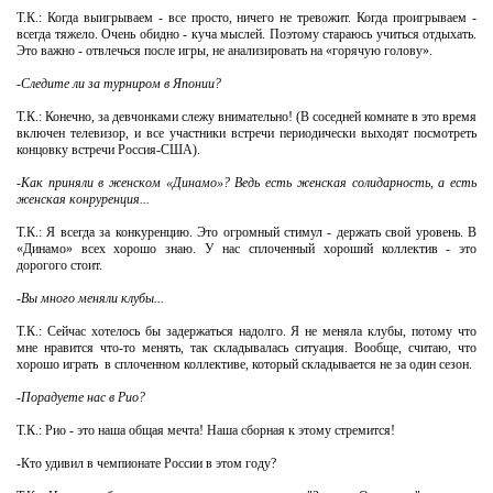
Т.К.: Когда выигрываем - все просто, ничего не тревожит. Когда проигрываем -
всегда тяжело. Очень обидно - куча мыслей. Поэтому стараюсь учиться отдыхать.
Это важно - отвлечься после игры, не анализировать на «горячую голову».
-Следите ли за турниром в Японии?
Т.К.: Конечно, за девчонками слежу внимательно! (В соседней комнате в это время
включен телевизор, и все участники встречи периодически выходят посмотреть
концовку встречи Россия-США).
-Как приняли в женском «Динамо»? Ведь есть женская солидарность, а есть
женская конруренция...
Т.К.: Я всегда за конкуренцию. Это огромный стимул - держать свой уровень. В
«Динамо» всех хорошо знаю. У нас сплоченный хороший коллектив - это
дорогого стоит.
-Вы много меняли клубы...
Т.К.: Сейчас хотелось бы задержаться надолго. Я не меняла клубы, потому что
мне нравится что-то менять, так складывалась ситуация. Вообще, считаю, что
хорошо играть в сплоченном коллективе, который складывается не за один сезон.
-Порадуете нас в Рио?
Т.К.: Рио - это наша общая мечта! Наша сборная к этому стремится!
-Кто удивил в чемпионате России в этом году?