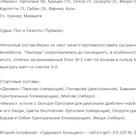
«Имоко»: Ортолани (8), Брицио (11), Селла (1), Скорупа (2), Фиори (
Карлетти (1), Сибин (3), Фарниа, Коси.
Гл. тренер: Маззанти
Судьи: Пол и Сезолло (Тревизо).
Неполный состав Имоко не смог ничего противопоставить сыгранно
волейбола. "Пантеры" сопротивлялись до последнего, в особенност
итоге, отлично организованный блок (8-2 счет по блокам в пользу
выиграть матч со счетом 3-0.
Стартовые составы:
«Динамо»: Панкова (связующая), Гончарова (диагональная), Бавык
(Центральные блокирующие), Малова (либеро).
«Имоко»: в поле с Skorupa-Ортолани для диагонали дриблинг-наобор
и его банды, Цветы бесплатная. Ортолани (связующая), Скорупа (д
Бараза и Сибин (Центральные блокирующие), Фиори (либеро).
Второй полуфинал: «Судширол Больцано» – «Штутгарт» 3:0 (25:16, 2